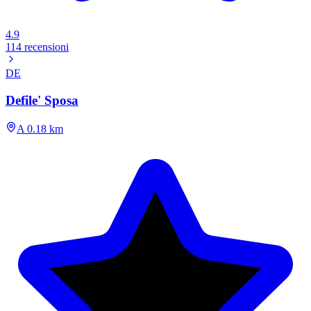
4.9
114 recensioni
DE
Defile' Sposa
A 0.18 km