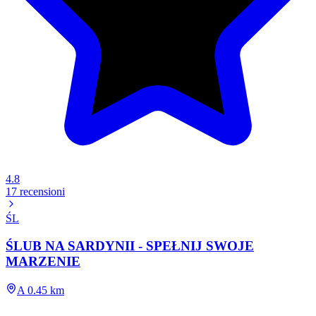
4.8
17 recensioni
ŚL
ŚLUB NA SARDYNII - SPEŁNIJ SWOJE
MARZENIE
A 0.45 km