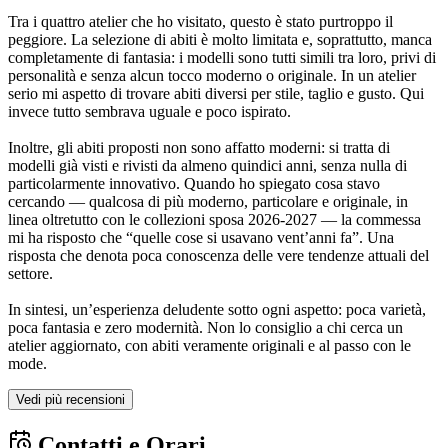
Tra i quattro atelier che ho visitato, questo è stato purtroppo il
peggiore. La selezione di abiti è molto limitata e, soprattutto, manca
completamente di fantasia: i modelli sono tutti simili tra loro, privi di
personalità e senza alcun tocco moderno o originale. In un atelier
serio mi aspetto di trovare abiti diversi per stile, taglio e gusto. Qui
invece tutto sembrava uguale e poco ispirato.
Inoltre, gli abiti proposti non sono affatto moderni: si tratta di
modelli già visti e rivisti da almeno quindici anni, senza nulla di
particolarmente innovativo. Quando ho spiegato cosa stavo
cercando — qualcosa di più moderno, particolare e originale, in
linea oltretutto con le collezioni sposa 2026-2027 — la commessa
mi ha risposto che “quelle cose si usavano vent’anni fa”. Una
risposta che denota poca conoscenza delle vere tendenze attuali del
settore.
In sintesi, un’esperienza deludente sotto ogni aspetto: poca varietà,
poca fantasia e zero modernità. Non lo consiglio a chi cerca un
atelier aggiornato, con abiti veramente originali e al passo con le
mode.
Vedi più recensioni
Contatti e Orari