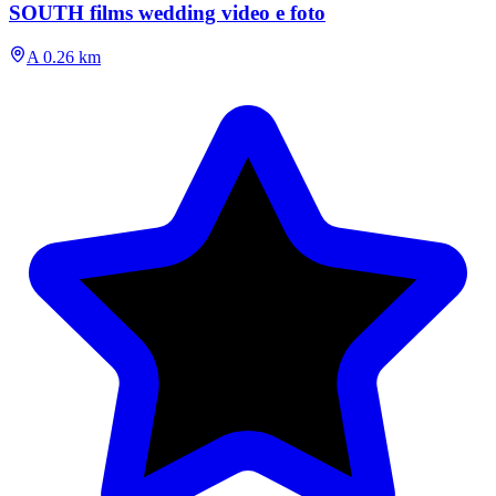
SOUTH films wedding video e foto
A 0.26 km