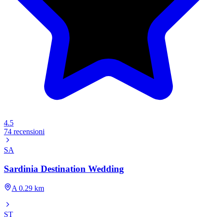
4.5
74 recensioni
SA
Sardinia Destination Wedding
A 0.29 km
ST