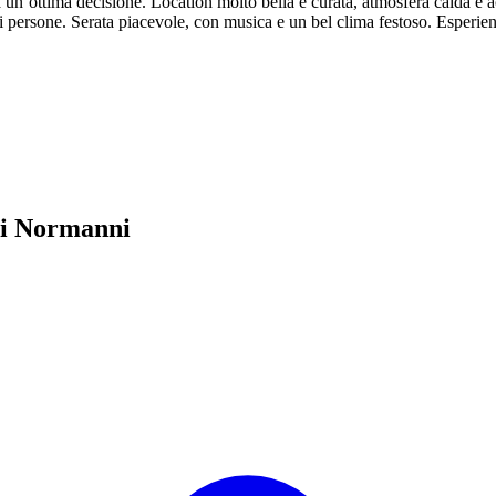
’ottima decisione. Location molto bella e curata, atmosfera calda e acco
i persone. Serata piacevole, con musica e un bel clima festoso. Esperie
dei Normanni