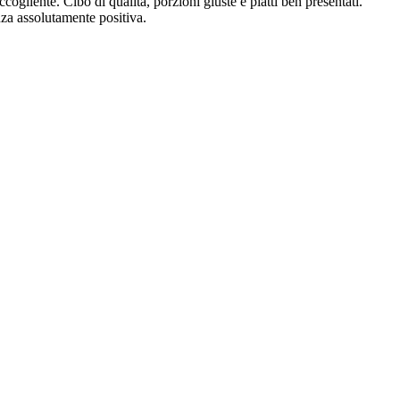
gliente. Cibo di qualità, porzioni giuste e piatti ben presentati.
nza assolutamente positiva.