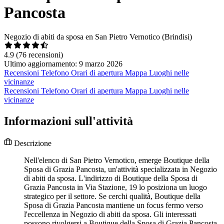
Pancosta
Negozio di abiti da sposa en San Pietro Vernotico (Brindisi)
4.9
(76 recensioni)
Ultimo aggiornamento: 9 marzo 2026
Recensioni
Telefono
Orari di apertura
Mappa
Luoghi nelle
vicinanze
Recensioni
Telefono
Orari di apertura
Mappa
Luoghi nelle
vicinanze
Informazioni sull'attività
Descrizione
Nell'elenco di San Pietro Vernotico, emerge Boutique della
Sposa di Grazia Pancosta, un'attività specializzata in Negozio
di abiti da sposa. L'indirizzo di Boutique della Sposa di
Grazia Pancosta in Via Stazione, 19 lo posiziona un luogo
strategico per il settore. Se cerchi qualità, Boutique della
Sposa di Grazia Pancosta mantiene un focus fermo verso
l'eccellenza in Negozio di abiti da sposa. Gli interessati
possono rivolgersi a Boutique della Sposa di Grazia Pancosta.