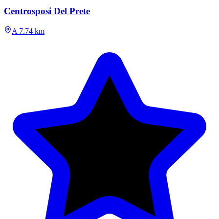
Centrosposi Del Prete
A 7.74 km