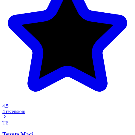
4.5
4 recensioni
TE
Tenute Maci