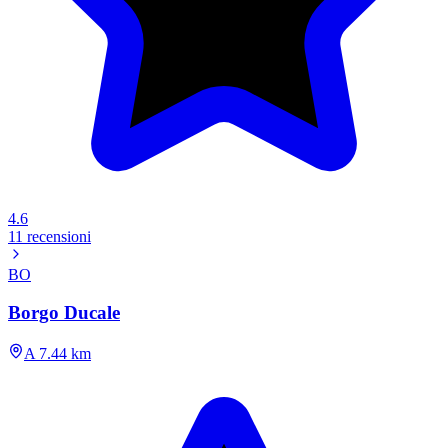
4.6
11 recensioni
BO
Borgo Ducale
A 7.44 km