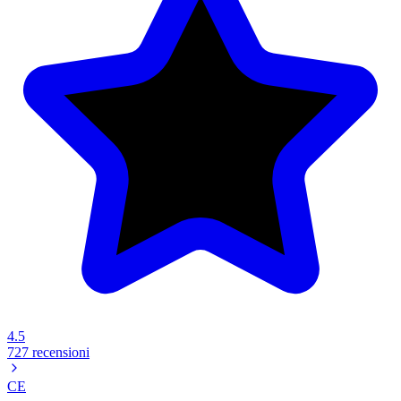
4.5
727 recensioni
CE