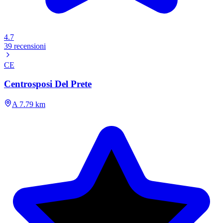
4.7
39 recensioni
CE
Centrosposi Del Prete
A 7.79 km