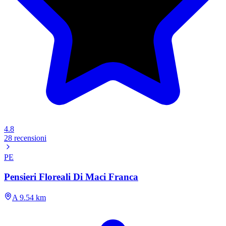
4.8
28 recensioni
PE
Pensieri Floreali Di Maci Franca
A 9.54 km