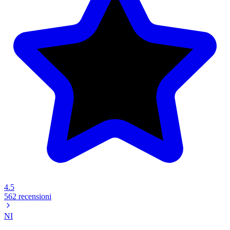
4.5
562 recensioni
NI