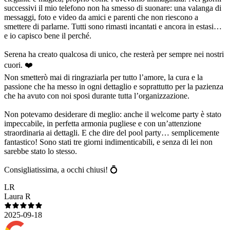
successivi il mio telefono non ha smesso di suonare: una valanga di
messaggi, foto e video da amici e parenti che non riescono a
smettere di parlarne. Tutti sono rimasti incantati e ancora in estasi…
e io capisco bene il perché.
Serena ha creato qualcosa di unico, che resterà per sempre nei nostri
cuori. ❤️
Non smetterò mai di ringraziarla per tutto l’amore, la cura e la
passione che ha messo in ogni dettaglio e soprattutto per la pazienza
che ha avuto con noi sposi durante tutta l’organizzazione.
Non potevamo desiderare di meglio: anche il welcome party è stato
impeccabile, in perfetta armonia pugliese e con un’attenzione
straordinaria ai dettagli. E che dire del pool party… semplicemente
fantastico! Sono stati tre giorni indimenticabili, e senza di lei non
sarebbe stato lo stesso.
Consigliatissima, a occhi chiusi! 💍
LR
Laura R
2025-09-18