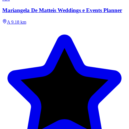
Mariangela De Matteis Weddings e Events Planner
A 9.18 km