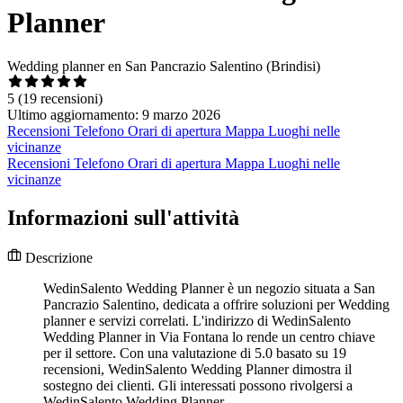
Planner
Wedding planner en San Pancrazio Salentino (Brindisi)
5
(19 recensioni)
Ultimo aggiornamento: 9 marzo 2026
Recensioni
Telefono
Orari di apertura
Mappa
Luoghi nelle
vicinanze
Recensioni
Telefono
Orari di apertura
Mappa
Luoghi nelle
vicinanze
Informazioni sull'attività
Descrizione
WedinSalento Wedding Planner è un negozio situata a San
Pancrazio Salentino, dedicata a offrire soluzioni per Wedding
planner e servizi correlati. L'indirizzo di WedinSalento
Wedding Planner in Via Fontana lo rende un centro chiave
per il settore. Con una valutazione di 5.0 basato su 19
recensioni, WedinSalento Wedding Planner dimostra il
sostegno dei clienti. Gli interessati possono rivolgersi a
WedinSalento Wedding Planner.