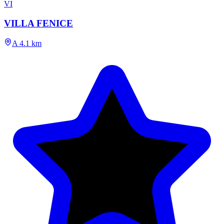
VI
VILLA FENICE
A 4.1 km