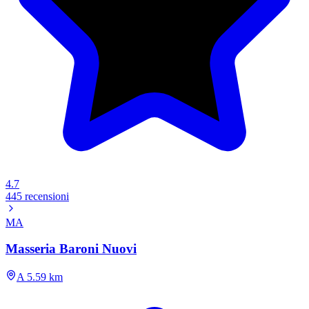
4.7
445 recensioni
MA
Masseria Baroni Nuovi
A 5.59 km