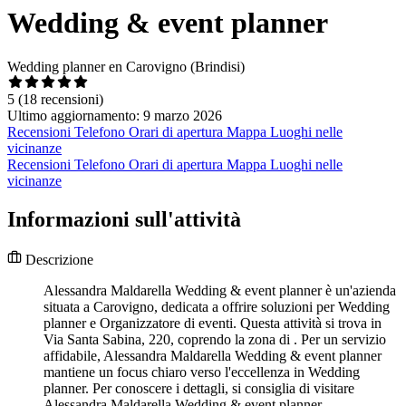
Wedding & event planner
Wedding planner en Carovigno (Brindisi)
5
(18 recensioni)
Ultimo aggiornamento: 9 marzo 2026
Recensioni
Telefono
Orari di apertura
Mappa
Luoghi nelle
vicinanze
Recensioni
Telefono
Orari di apertura
Mappa
Luoghi nelle
vicinanze
Informazioni sull'attività
Descrizione
Alessandra Maldarella Wedding & event planner è un'azienda
situata a Carovigno, dedicata a offrire soluzioni per Wedding
planner e Organizzatore di eventi. Questa attività si trova in
Via Santa Sabina, 220, coprendo la zona di . Per un servizio
affidabile, Alessandra Maldarella Wedding & event planner
mantiene un focus chiaro verso l'eccellenza in Wedding
planner. Per conoscere i dettagli, si consiglia di visitare
Alessandra Maldarella Wedding & event planner.