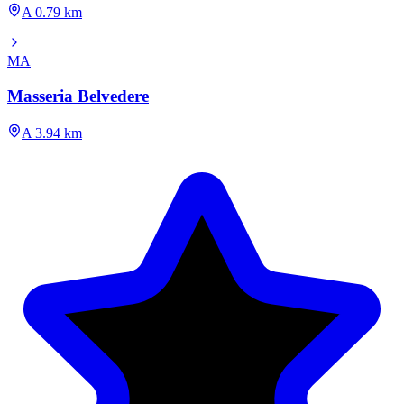
A 0.79 km
MA
Masseria Belvedere
A 3.94 km