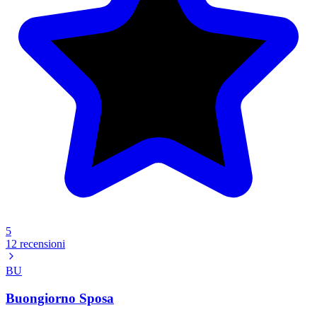
5
12 recensioni
BU
Buongiorno Sposa