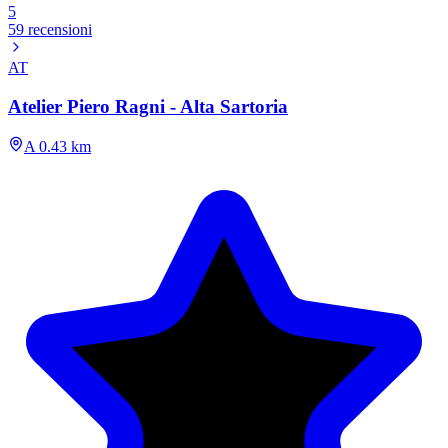
5
59 recensioni
AT
Atelier Piero Ragni - Alta Sartoria
A 0.43 km