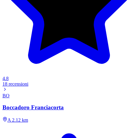
4.8
18 recensioni
BO
Boccadoro Franciacorta
A 2.12 km