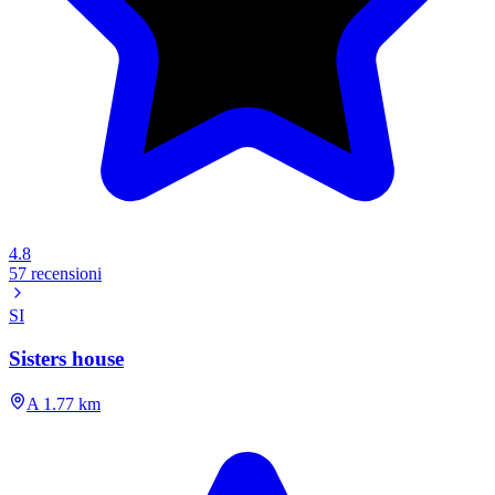
4.8
57 recensioni
SI
Sisters house
A 1.77 km