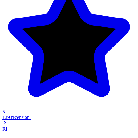
5
139 recensioni
RI