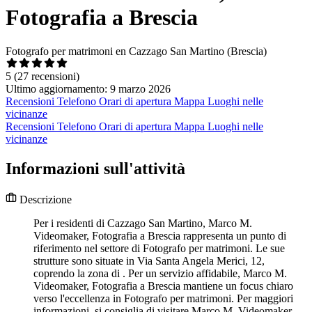
Fotografia a Brescia
Fotografo per matrimoni en Cazzago San Martino (Brescia)
5
(27 recensioni)
Ultimo aggiornamento: 9 marzo 2026
Recensioni
Telefono
Orari di apertura
Mappa
Luoghi nelle
vicinanze
Recensioni
Telefono
Orari di apertura
Mappa
Luoghi nelle
vicinanze
Informazioni sull'attività
Descrizione
Per i residenti di Cazzago San Martino, Marco M.
Videomaker, Fotografia a Brescia rappresenta un punto di
riferimento nel settore di Fotografo per matrimoni. Le sue
strutture sono situate in Via Santa Angela Merici, 12,
coprendo la zona di . Per un servizio affidabile, Marco M.
Videomaker, Fotografia a Brescia mantiene un focus chiaro
verso l'eccellenza in Fotografo per matrimoni. Per maggiori
informazioni, si consiglia di visitare Marco M. Videomaker,