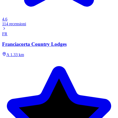
4.6
114 recensioni
FR
Franciacorta Country Lodges
A 1.33 km