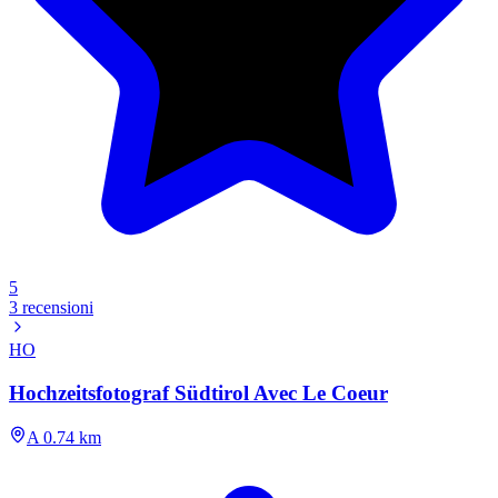
5
3 recensioni
HO
Hochzeitsfotograf Südtirol Avec Le Coeur
A 0.74 km