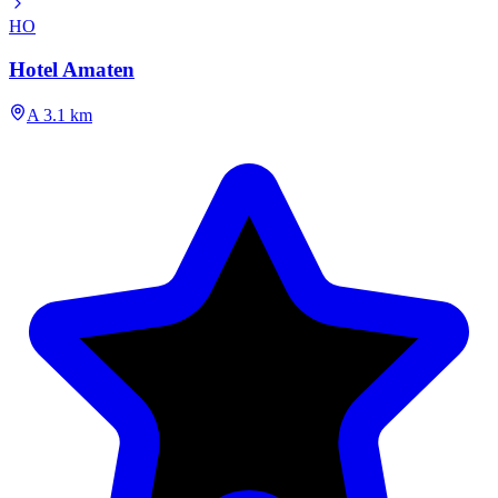
HO
Hotel Amaten
A 3.1 km