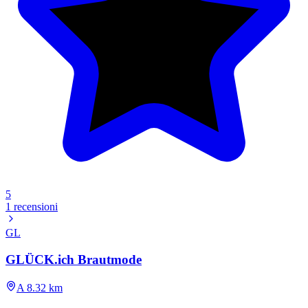
5
1 recensioni
GL
GLÜCK.ich Brautmode
A 8.32 km