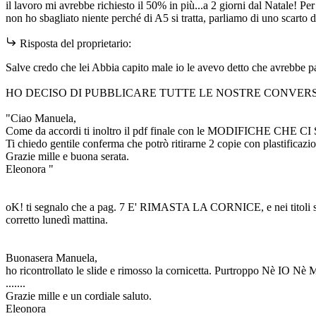
il lavoro mi avrebbe richiesto il 50% in più...a 2 giorni dal Natale! Per
non ho sbagliato niente perché di A5 si tratta, parliamo di uno scarto 
Risposta del proprietario:
Salve credo che lei Abbia capito male io le avevo detto che avrebbe pa
HO DECISO DI PUBBLICARE TUTTE LE NOSTRE CONVERSAZ
"Ciao Manuela,
Come da accordi ti inoltro il pdf finale con le MODIFICHE CHE CI S
Ti chiedo gentile conferma che potrò ritirarne 2 copie con plastificazi
Grazie mille e buona serata.
Eleonora "
oK! ti segnalo che a pag. 7 E' RIMASTA LA CORNICE, e nei titoli s
corretto lunedì mattina.
Buonasera Manuela,
ho ricontrollato le slide e rimosso la cornicetta. Purtroppo Nè 
.......
Grazie mille e un cordiale saluto.
Eleonora