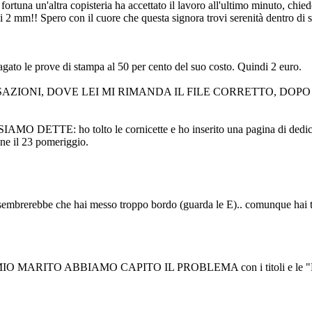
 fortuna un'altra copisteria ha accettato il lavoro all'ultimo minuto, chi
di 2 mm!! Spero con il cuore che questa signora trovi serenità dentro di s
gato le prove di stampa al 50 per cento del suo costo. Quindi 2 euro.
IONI, DOVE LEI MI RIMANDA IL FILE CORRETTO, DOPO 
IAMO DETTE: ho tolto le cornicette e ho inserito una pagina di dedic
one il 23 pomeriggio.
embrerebbe che hai messo troppo bordo (guarda le E).. comunque hai
IO Nè MIO MARITO ABBIAMO CAPITO IL PROBLEMA con i titoli e le "E" 