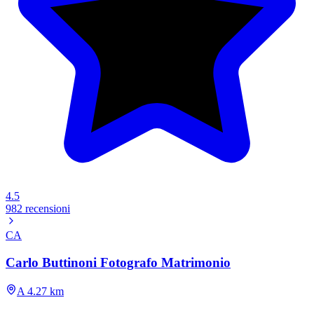
4.5
982 recensioni
CA
Carlo Buttinoni Fotografo Matrimonio
A 4.27 km