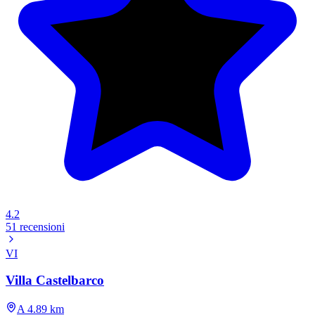
4.2
51 recensioni
VI
Villa Castelbarco
A 4.89 km