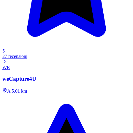
5
27 recensioni
WE
weCapture4U
A 5.01 km