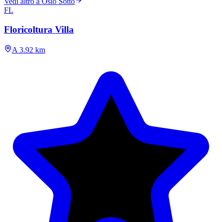
Vedi altro a Osio Sotto
FL
Floricoltura Villa
A 3.92 km