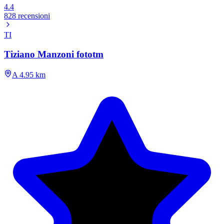
4.4
828 recensioni
TI
Tiziano Manzoni fototm
A 4.95 km