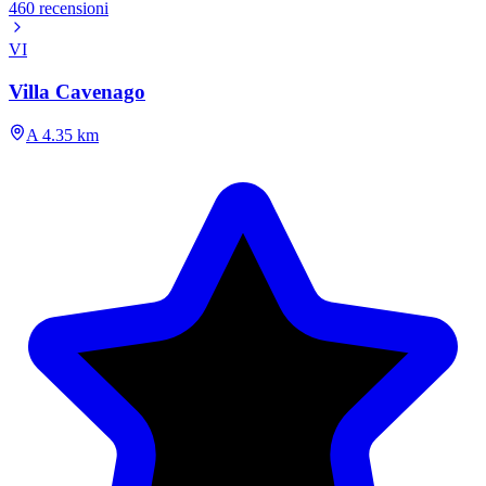
460 recensioni
VI
Villa Cavenago
A 4.35 km