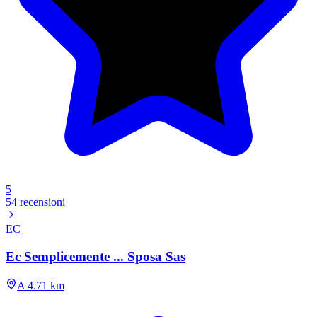
5
54 recensioni
EC
Ec Semplicemente ... Sposa Sas
A 4.71 km