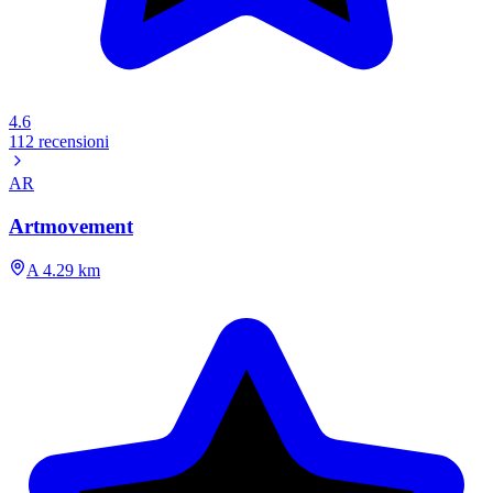
4.6
112 recensioni
AR
Artmovement
A 4.29 km