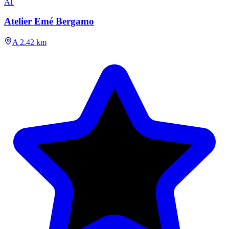
AT
Atelier Emé Bergamo
A 2.42 km