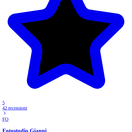
5
42 recensioni
FO
Fotostudio Gianni