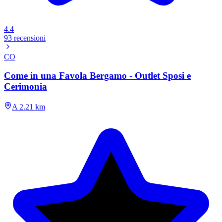
4.4
93 recensioni
CO
Come in una Favola Bergamo - Outlet Sposi e
Cerimonia
A 2.21 km