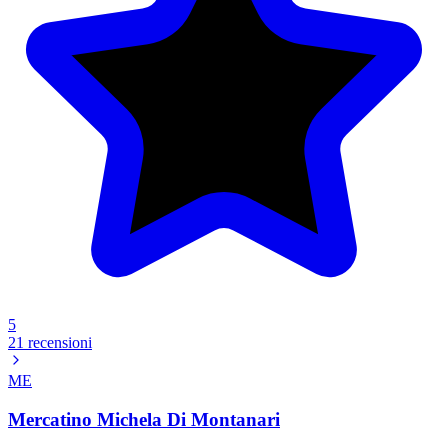
5
21 recensioni
ME
Mercatino Michela Di Montanari