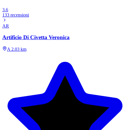
3.6
133 recensioni
AR
Artificio Di Civetta Veronica
A 2.03 km