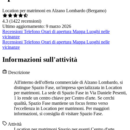
Location per matrimoni en Alzano Lombardo (Bergamo)
4.3
(1422 recensioni)
Ultimo aggiornamento: 9 marzo 2026
Recensioni
Telefono
Orari di apertura
Mappa
Luoghi nelle
vicinanze
Recensioni
Telefono
Orari di apertura
Mappa
Luoghi nelle
vicinanze
Informazioni sull'attività
Descrizione
All'interno dell'offerta commerciale di Alzano Lombardo, si
distingue Spazio Fase, un'impresa specializzata in Location
per matrimoni. La sede di Spazio Fase in Via Daniele Pesenti,
1 lo rende un centro chiave per Centro d'arte. Se cerchi
qualità, Spazio Fase mantiene un focus fermo verso
l'eccellenza in Location per matrimoni. Per maggiori
informazioni, si consiglia di visitare Spazio Fase.
Attività
Location per matrimoni
Spazio per eventi
Centro d'arte