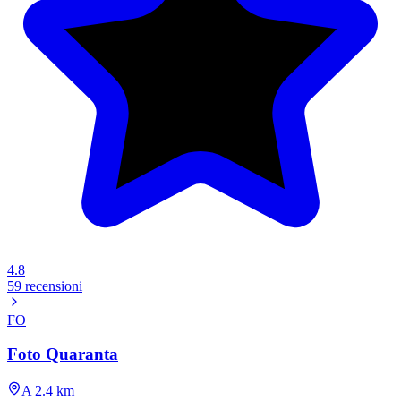
4.8
59 recensioni
FO
Foto Quaranta
A 2.4 km