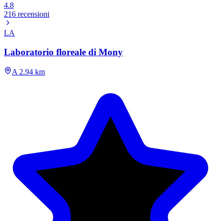
4.8
216 recensioni
LA
Laboratorio floreale di Mony
A 2.94 km