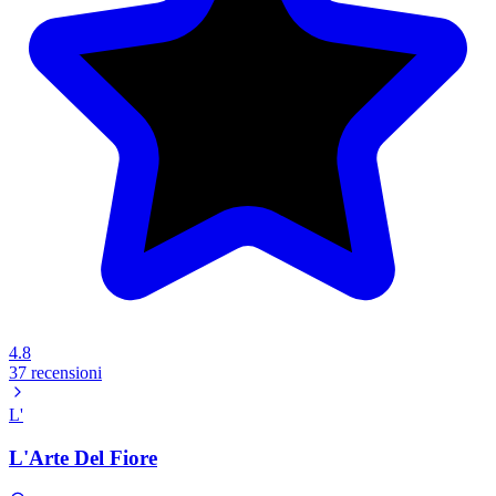
4.8
37 recensioni
L'
L'Arte Del Fiore