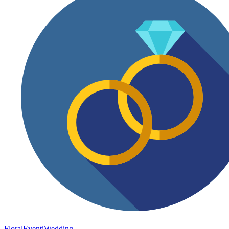
FloralEventi
Wedding