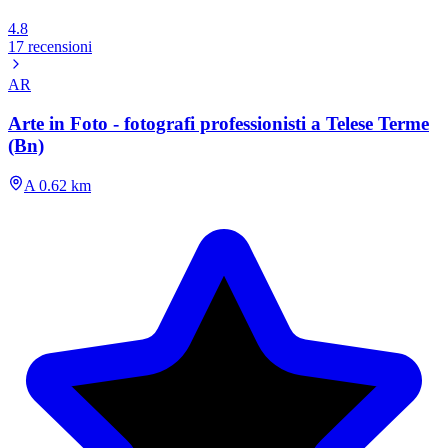
4.8
17 recensioni
AR
Arte in Foto - fotografi professionisti a Telese Terme
(Bn)
A 0.62 km