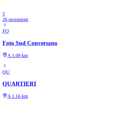
5
26 recensioni
FO
Foto Sud Conversano
A 1.09 km
QU
QUARTIERI
A 1.16 km