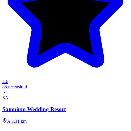
4.6
85 recensioni
SA
Samnium Wedding Resort
A 2.31 km