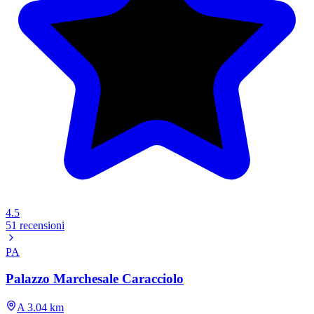
4.5
51 recensioni
PA
Palazzo Marchesale Caracciolo
A 3.04 km