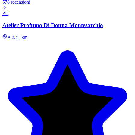
578 recensioni
AT
Atelier Profumo Di Donna Montesarchio
A 2.41 km