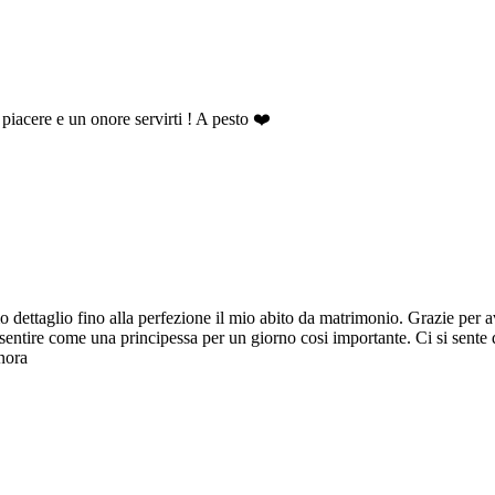
n piacere e un onore servirti ! A pesto ❤️
dettaglio fino alla perfezione il mio abito da matrimonio. Grazie per ave
o sentire come una principessa per un giorno cosi importante. Ci si sente
onora