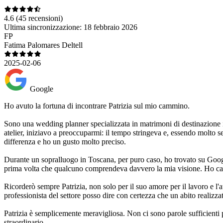
4.6
(45 recensioni)
Ultima sincronizzazione:
18 febbraio 2026
FP
Fatima Palomares Deltell
2025-02-06
Google
Ho avuto la fortuna di incontrare Patrizia sul mio cammino.
Sono una wedding planner specializzata in matrimoni di destinazione i
atelier, iniziavo a preoccuparmi: il tempo stringeva e, essendo molto 
differenza e ho un gusto molto preciso.
Durante un sopralluogo in Toscana, per puro caso, ho trovato su Googl
prima volta che qualcuno comprendeva davvero la mia visione. Ho capit
Ricorderò sempre Patrizia, non solo per il suo amore per il lavoro e l'a
professionista del settore posso dire con certezza che un abito realizza
Patrizia è semplicemente meravigliosa. Non ci sono parole sufficienti p
straordinario.