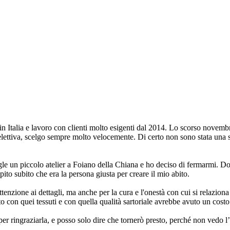
n Italia e lavoro con clienti molto esigenti dal 2014. Lo scorso novem
selettiva, scelgo sempre molto velocemente. Di certo non sono stata una s
e un piccolo atelier a Foiano della Chiana e ho deciso di fermarmi. Dop
o subito che era la persona giusta per creare il mio abito.
ttenzione ai dettagli, ma anche per la cura e l'onestà con cui si relazion
to con quei tessuti e con quella qualità sartoriale avrebbe avuto un cost
er ringraziarla, e posso solo dire che tornerò presto, perché non vedo l’