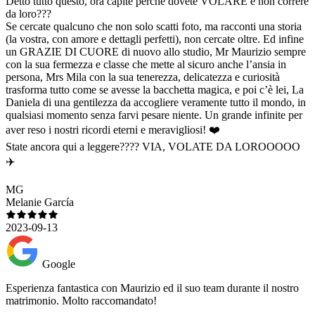
Detto tutto questo, ora capite perché dovete VOLARE e non correre
da loro???
Se cercate qualcuno che non solo scatti foto, ma racconti una storia
(la vostra, con amore e dettagli perfetti), non cercate oltre. Ed infine
un GRAZIE DI CUORE di nuovo allo studio, Mr Maurizio sempre
con la sua fermezza e classe che mette al sicuro anche l’ansia in
persona, Mrs Mila con la sua tenerezza, delicatezza e curiosità
trasforma tutto come se avesse la bacchetta magica, e poi c’è lei, La
Daniela di una gentilezza da accogliere veramente tutto il mondo, in
qualsiasi momento senza farvi pesare niente. Un grande infinite per
aver reso i nostri ricordi eterni e meravigliosi! ❤️
State ancora qui a leggere???? VIA, VOLATE DA LOROOOOO
✈️
MG
Melanie García
2023-09-13
Google
Esperienza fantastica con Maurizio ed il suo team durante il nostro
matrimonio. Molto raccomandato!