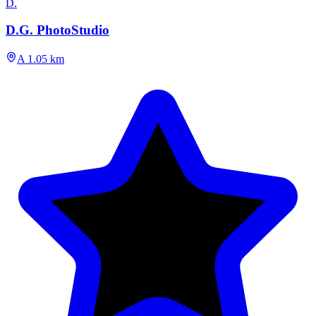
D.
D.G. PhotoStudio
A 1.05 km