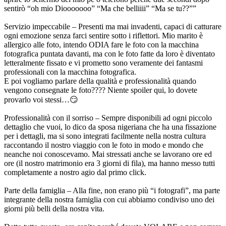
sentirò “oh mio Diooooooo” “Ma che belliiii” “Ma se tu??””
Servizio impeccabile – Presenti ma mai invadenti, capaci di catturare
ogni emozione senza farci sentire sotto i riflettori. Mio marito è
allergico alle foto, intendo ODIA fare le foto con la macchina
fotografica puntata davanti, ma con le foto fatte da loro è diventato
letteralmente fissato e vi prometto sono veramente dei fantasmi
professionali con la macchina fotografica.
E poi vogliamo parlare della qualità e professionalità quando
vengono consegnate le foto???? Niente spoiler qui, lo dovete
provarlo voi stessi…😏
Professionalità con il sorriso – Sempre disponibili ad ogni piccolo
dettaglio che vuoi, lo dico da sposa nigeriana che ha una fissazione
per i dettagli, ma si sono integrati facilmente nella nostra cultura
raccontando il nostro viaggio con le foto in modo e mondo che
neanche noi conoscevamo. Mai stressati anche se lavorano ore ed
ore (il nostro matrimonio era 3 giorni di fila), ma hanno messo tutti
completamente a nostro agio dal primo click.
Parte della famiglia – Alla fine, non erano più “i fotografi”, ma parte
integrante della nostra famiglia con cui abbiamo condiviso uno dei
giorni più belli della nostra vita.