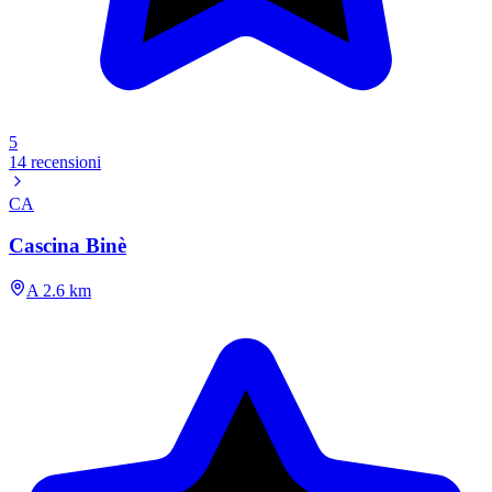
5
14 recensioni
CA
Cascina Binè
A 2.6 km