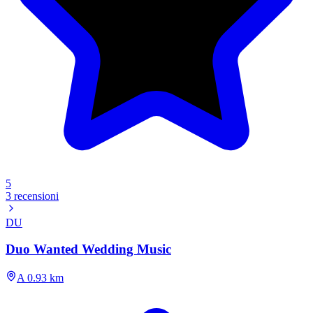
5
3 recensioni
DU
Duo Wanted Wedding Music
A 0.93 km