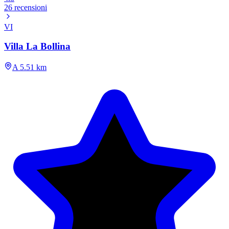
26 recensioni
VI
Villa La Bollina
A 5.51 km