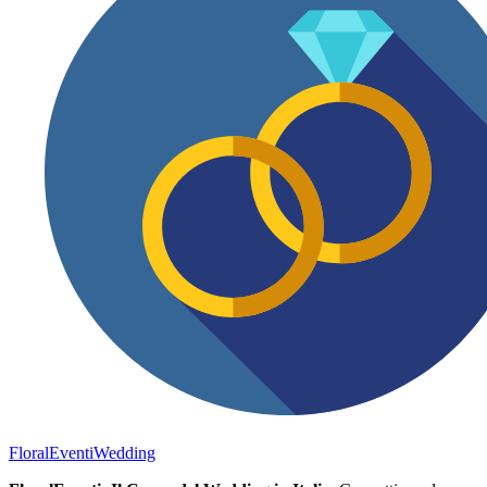
FloralEventi
Wedding