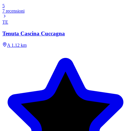
5
7 recensioni
TE
Tenuta Cascina Cuccagna
A 1.12 km