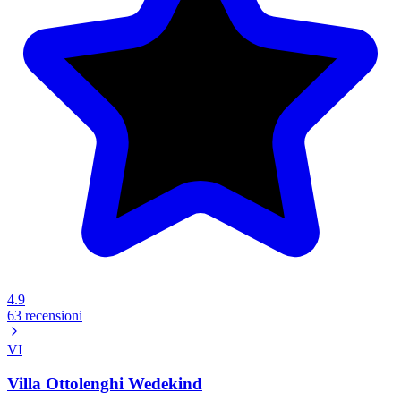
4.9
63 recensioni
VI
Villa Ottolenghi Wedekind