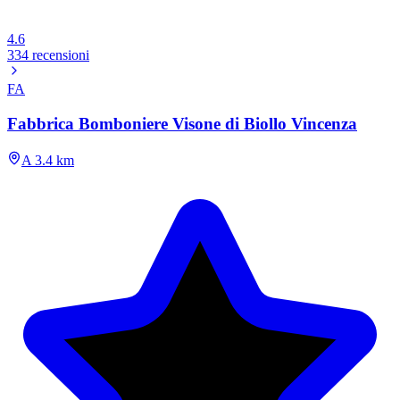
4.6
334 recensioni
FA
Fabbrica Bomboniere Visone di Biollo Vincenza
A 3.4 km