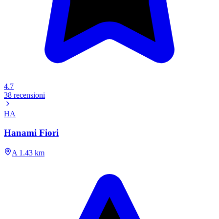
4.7
38 recensioni
HA
Hanami Fiori
A 1.43 km