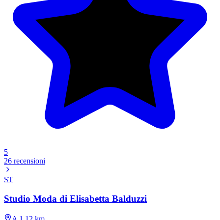
5
26 recensioni
ST
Studio Moda di Elisabetta Balduzzi
A 1.12 km