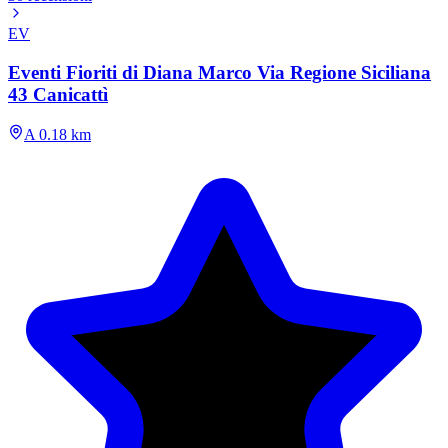
EV
Eventi Fioriti di Diana Marco Via Regione Siciliana
43 Canicattì
A 0.18 km