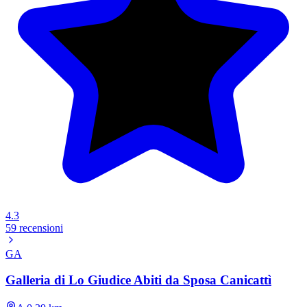
4.3
59 recensioni
GA
Galleria di Lo Giudice Abiti da Sposa Canicattì