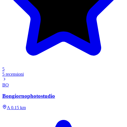
5
5 recensioni
BO
Bongiornophotostudio
A 0.15 km