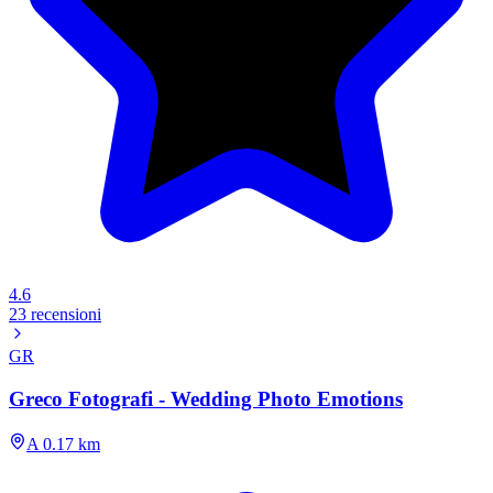
4.6
23 recensioni
GR
Greco Fotografi - Wedding Photo Emotions
A 0.17 km