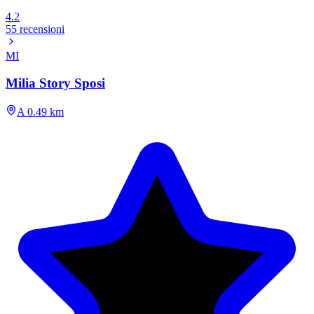
4.2
55 recensioni
MI
Milia Story Sposi
A 0.49 km