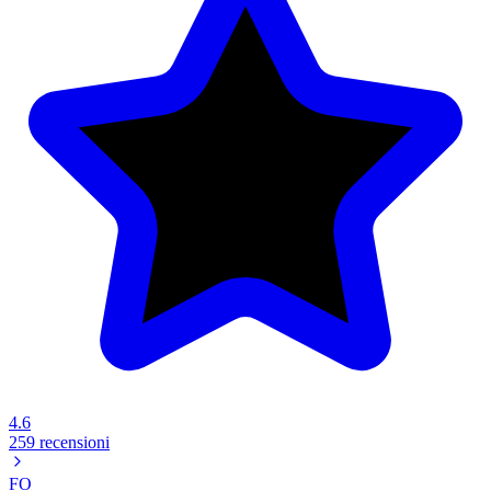
4.6
259 recensioni
FO