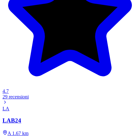
4.7
29 recensioni
LA
LAB24
A 1.67 km