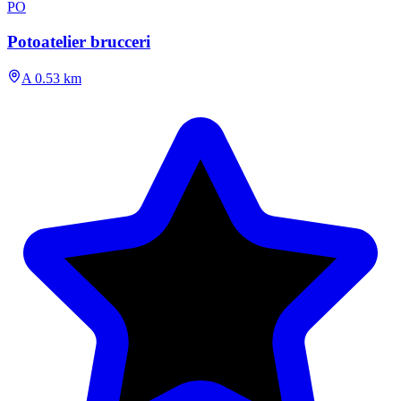
PO
Potoatelier brucceri
A 0.53 km